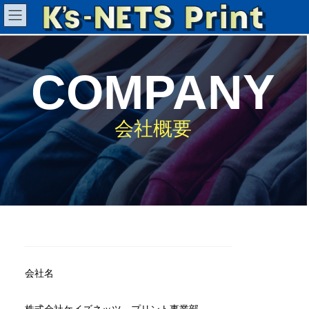
コ
ナ
ン
ビ
テ
ゲ
ン
ー
COMPANY
ツ
シ
へ
ョ
会社概要
ス
ン
キ
に
ッ
移
プ
動
会社名